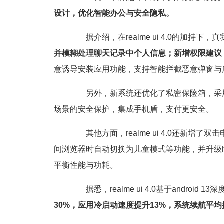
设计，优化智能办公与安全隐私。
据介绍，在realme ui 4.0的加持下，真我
并模糊处理聊天记录中个人信息；新增权限建议
意诱导安装应用功能，支持智能拦截恶意弹窗与
另外，新系统还优化了私密保险箱，采用先
场景的安全保护，集成手机盾，支付更安全。
其他方面，realme ui 4.0还新增
间浏览器时自动切换为儿童模式等功能，并升级hype
平衡性能与功耗。
据悉，realme ui 4.0基于android 
30%，应用冷启动速度提升13%，系统续航平均