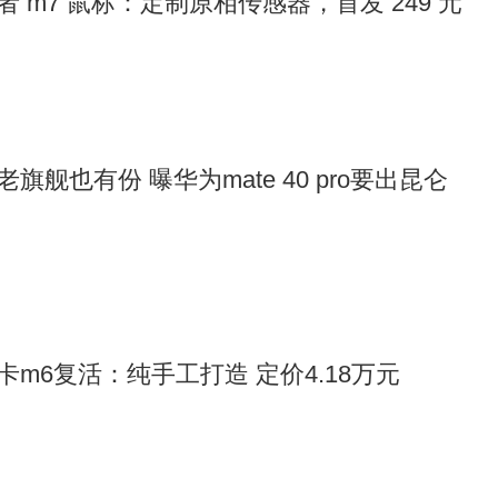
 m7 鼠标：定制原相传感器，首发 249 元
旗舰也有份 曝华为mate 40 pro要出昆仑
m6复活：纯手工打造 定价4.18万元