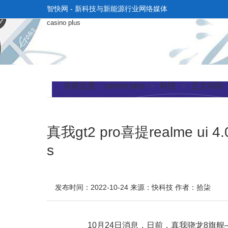
智快网 - 新科技与新能源行业网络媒体
casino plus
当前位置：
casino plus
>
科技
>
正文内容
真我gt2 pro喜提realme ui
s
发布时间：2022-10-24
来源：快科技
作者：拾柒
10月24日消息，日前，真我骁龙8旗舰