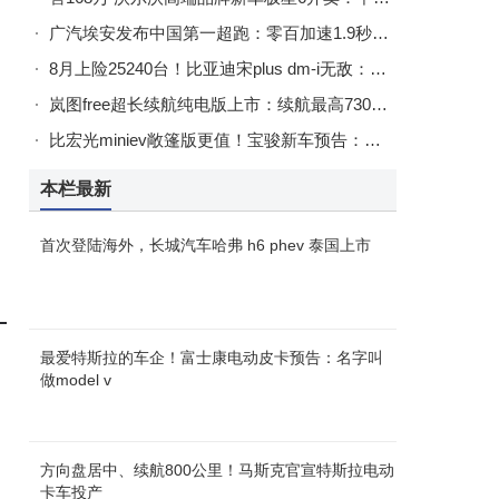
广汽埃安发布中国第一超跑：零百加速1.9秒 128.6万起
8月上险25240台！比亚迪宋plus dm-i无敌：连续7个月蝉联冠军
岚图free超长续航纯电版上市：续航最高730km 电池超100度
比宏光miniev敞篷版更值！宝骏新车预告：迷你版电动“大g”
本栏最新
首次登陆海外，长城汽车哈弗 h6 phev 泰国上市
最爱特斯拉的车企！富士康电动皮卡预告：名字叫
做model v
方向盘居中、续航800公里！马斯克官宣特斯拉电动
卡车投产