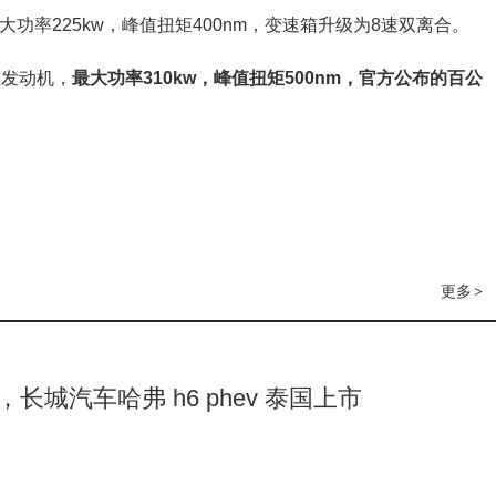
大功率225kw，峰值扭矩400nm，变速箱升级为8速双离合。
缸发动机，
最大功率310kw，峰值扭矩500nm，官方公布的百公
更多
>
长城汽车哈弗 h6 phev 泰国上市