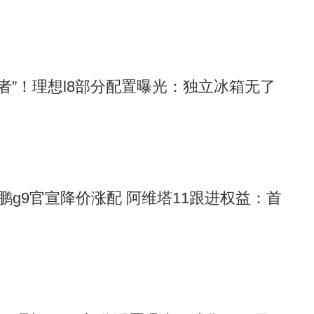
棒者”！理想l8部分配置曝光：独立冰箱无了
鹏g9官宣降价涨配 阿维塔11跟进权益：首