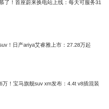
慕了！首座蔚来换电站上线：每天可服务31
v！日产ariya艾睿雅上市：27.28万起
万！宝马旗舰suv xm发布：4.4t v8插混装