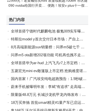
12999元！老黄喊你买rtx4
表显续航超700km 市区随
090 nvidia给国行开卖时
便跑！埃安v plus十一假期
间：货管够
深度体验
热门内容
全球首搭宁德时代麒麟电池 极氪009实车曝光：车头“刨丝器”瞩目
特斯拉model y首次交付日本市场：产自上海、比中国便宜
8月高端新能源suv销量榜：问界m5破七千 超越全系新势力
问界m5 ota新增202项功能 司机再也拽不走加油站油管
全球首搭华为ar-hud 上汽飞凡r7上市定档：订金4000立省1.6万
五菱宏光mini ev敞篷版上市定档 抢购难度堪比中彩票
国内首家！广汽埃安纯电超跑预告：1.9秒破百、售价百万
蔚来手机被曝明年发：李斌“有追求” 走高端路线
限量版48.8万元 长城沙龙机甲龙内饰发布：方向盘上嵌有两块屏
18万买奔驰 首批smart精灵#1量产车已启运：一周后就能交付
售168万 沃尔沃高端品牌新车极星6开卖：中国市场只给10台配额