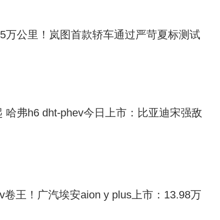
了15万公里！岚图首款轿车通过严苛夏标测试
起 哈弗h6 dht-phev今日上市：比亚迪宋强敌
v卷王！广汽埃安aion y plus上市：13.98万