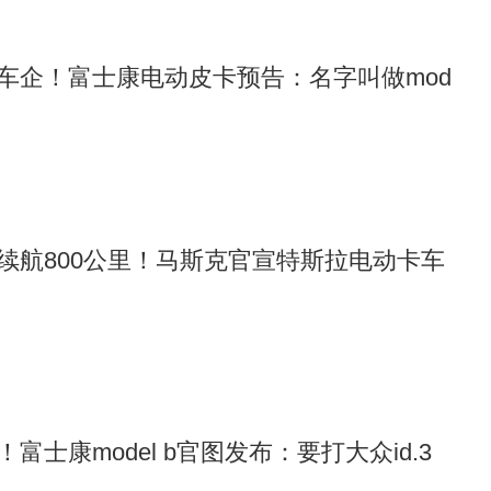
车企！富士康电动皮卡预告：名字叫做mod
续航800公里！马斯克官宣特斯拉电动卡车
富士康model b官图发布：要打大众id.3