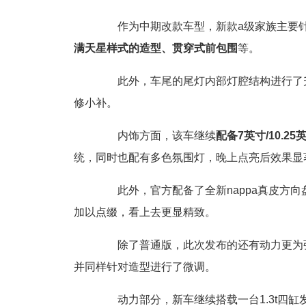
作为中期改款车型，新款a级家族主要针
满天星样式的造型、贯穿式前包围
等。
此外，车尾的尾灯内部灯腔结构进行了升
修小补。
内饰方面，该车继续
配备7英寸/10.2
统，同时也配有多色氛围灯，晚上点亮后效果显
此外，官方配备了全新nappa真皮方向
加以点缀，看上去更显精致。
除了普通版，此次发布的还有动力更为强悍的
并同样针对造型进行了微调。
动力部分，新车继续搭载一台1.3t四缸发