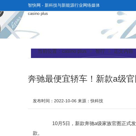
智快网 - 新科技与新能源行业网络媒体
casino plus
当前位置：
casino plus
>
智行
>
正文内容
奔驰最便宜轿车！新款a级官图发布
发布时间：2022-10-06
来源：快科技
10月5日，新款奔驰a级家族官图正式发布，
款。