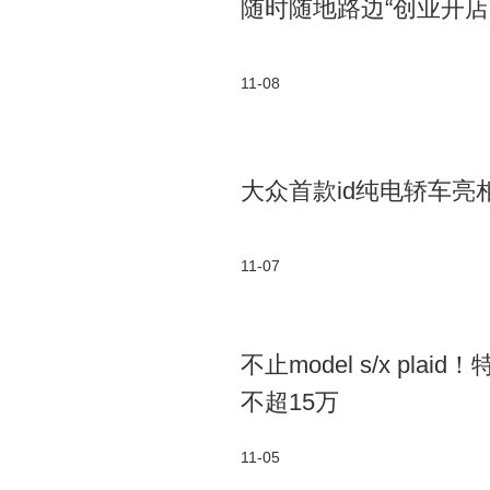
随时随地路边“创业开店
11-08
大众首款id纯电轿车亮
11-07
不止model s/x p
不超15万
11-05