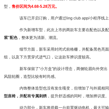
型，
售价区间为4.68-5.28万元。
该车已开启订购，用户通过ling club app/小程序线
作为新增车型，此次上市的两款车主要在配色以及配
紫”配色
，整体更为清新、潮流。
细节方面，新车采用封闭式前格栅，并配备黑色亮面
组，以及下方贯穿式进气口，让这款车辨识度较高。
新车保留了“小方盒”的设计理念，两侧轮眉向外突出
风阻轮圈，造型比较有时尚感。
内饰整体造型也没有发生嘎变，但增加了与外观相同
型座椅，并配有专属刺绣
，提升舒适感的同时，增加辨识度。
动力部分，新车将搭载一台前置驱动电机，最大可输出