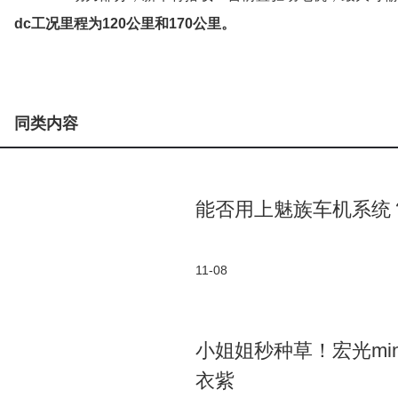
dc工况里程为120公里和170公里。
同类内容
能否用上魅族车机系统
11-08
小姐姐秒种草！宏光min
衣紫